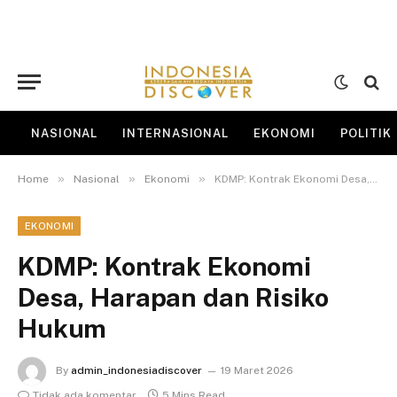
NASIONAL
INTERNASIONAL
EKONOMI
POLITIK
»
»
»
Home
Nasional
Ekonomi
KDMP: Kontrak Ekonomi Desa, Harapan dan Risiko Hukum
EKONOMI
KDMP: Kontrak Ekonomi
Desa, Harapan dan Risiko
Hukum
By
admin_indonesiadiscover
19 Maret 2026
Tidak ada komentar
5 Mins Read