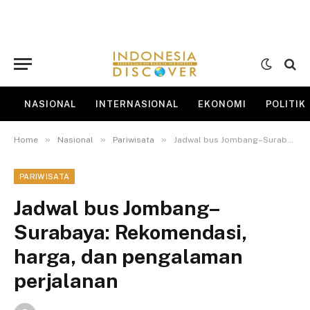
NASIONAL
INTERNASIONAL
EKONOMI
POLITIK
»
»
»
Home
Nasional
Pariwisata
Jadwal bus Jombang–Surabaya: Rekomendasi, harga, dan pengalaman perjalanan
PARIWISATA
Jadwal bus Jombang–
Surabaya: Rekomendasi,
harga, dan pengalaman
perjalanan