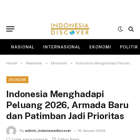
NASIONAL
INTERNASIONAL
EKONOMI
POLITIK
»
»
»
Home
Nasional
Ekonomi
Indonesia Menghadapi Peluang 2026, Armada Baru dan Patimban Jadi Prioritas
EKONOMI
Indonesia Menghadapi
Peluang 2026, Armada Baru
dan Patimban Jadi Prioritas
By
admin_indonesiadiscover
16 Januari 2026
Tidak ada komentar
3 Mins Read