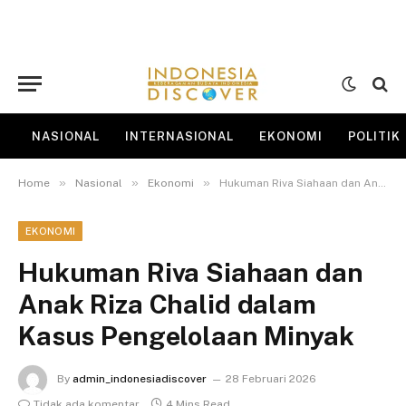
NASIONAL
INTERNASIONAL
EKONOMI
POLITIK
»
»
»
Home
Nasional
Ekonomi
Hukuman Riva Siahaan dan Anak Riza Chalid dalam Kasus Pengelolaan Minyak
EKONOMI
Hukuman Riva Siahaan dan
Anak Riza Chalid dalam
Kasus Pengelolaan Minyak
By
admin_indonesiadiscover
28 Februari 2026
Tidak ada komentar
4 Mins Read