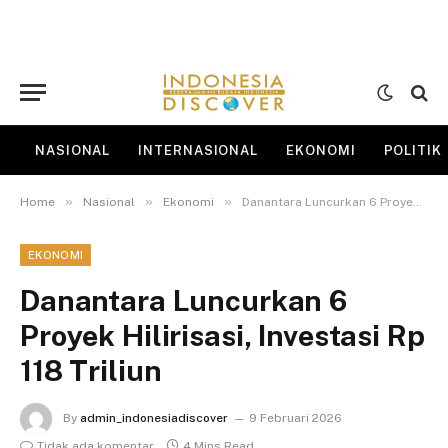
NASIONAL
INTERNASIONAL
EKONOMI
POLITIK
»
»
»
Home
Nasional
Ekonomi
Danantara Luncurkan 6 Proyek Hilirisasi, Investasi Rp 118 Triliun
EKONOMI
Danantara Luncurkan 6
Proyek Hilirisasi, Investasi Rp
118 Triliun
By
admin_indonesiadiscover
9 Februari 2026
Tidak ada komentar
4 Mins Read