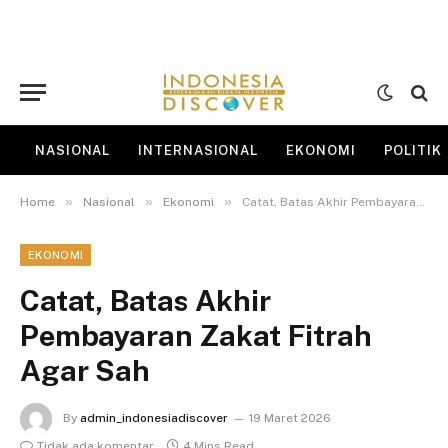
NASIONAL
INTERNASIONAL
EKONOMI
POLITIK
»
»
»
Home
Nasional
Ekonomi
Catat, Batas Akhir Pembayaran Zakat Fitrah Agar Sah
EKONOMI
Catat, Batas Akhir
Pembayaran Zakat Fitrah
Agar Sah
By
admin_indonesiadiscover
19 Maret 2026
Tidak ada komentar
4 Mins Read