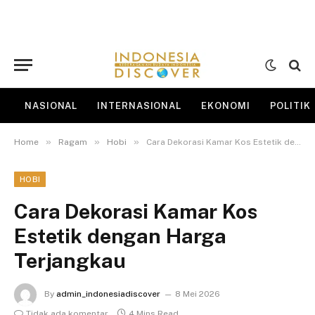
NASIONAL
INTERNASIONAL
EKONOMI
POLITIK
»
»
»
Home
Ragam
Hobi
Cara Dekorasi Kamar Kos Estetik dengan Harga Terjangkau
HOBI
Cara Dekorasi Kamar Kos
Estetik dengan Harga
Terjangkau
By
admin_indonesiadiscover
8 Mei 2026
Tidak ada komentar
4 Mins Read