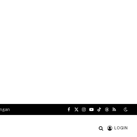
angan
Facebook
X
Instagram
YouTube
TikTok
Threads
RSS
(Twitter)
LOGIN