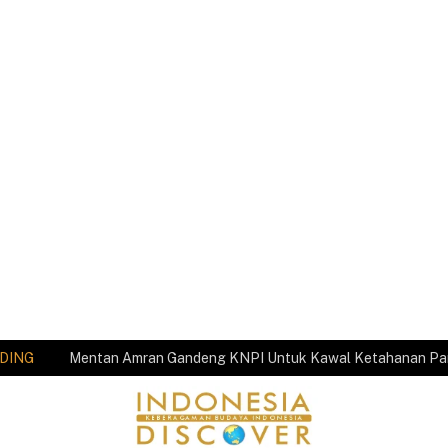
DING
Mentan Amran Gandeng KNPI Untuk Kawal Ketahanan P