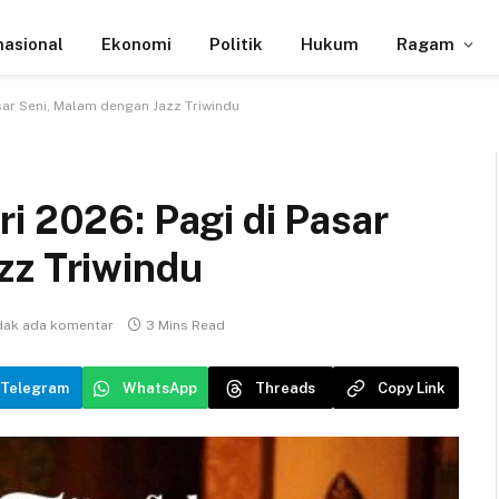
nasional
Ekonomi
Politik
Hukum
Ragam
sar Seni, Malam dengan Jazz Triwindu
i 2026: Pagi di Pasar
zz Triwindu
dak ada komentar
3 Mins Read
Telegram
WhatsApp
Threads
Copy Link