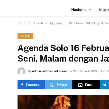
Nasional
Inter
»
»
Home
Daerah
Agenda Solo 16 Februari 2026: Pagi di Pa
DAERAH
Agenda Solo 16 Februar
Seni, Malam dengan Ja
By
admin_indonesiadiscover
19 Februari 2026
Ti
Facebook
Twitter
Email