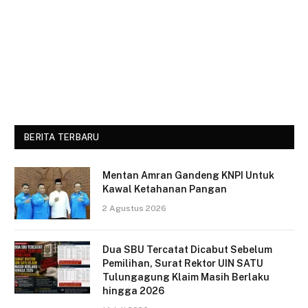
BERITA TERBARU
Mentan Amran Gandeng KNPI Untuk
Kawal Ketahanan Pangan
2 Agustus 2026
Dua SBU Tercatat Dicabut Sebelum
Pemilihan, Surat Rektor UIN SATU
Tulungagung Klaim Masih Berlaku
hingga 2026