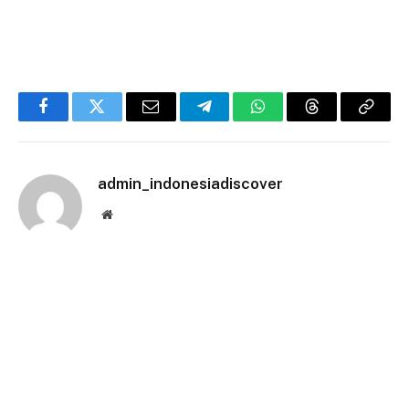
Facebook
Twitter
Email
Telegram
WhatsApp
Threads
Copy
Link
admin_indonesiadiscover
Website