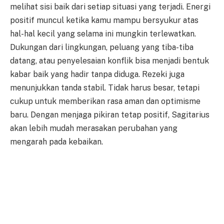
melihat sisi baik dari setiap situasi yang terjadi. Energi
positif muncul ketika kamu mampu bersyukur atas
hal-hal kecil yang selama ini mungkin terlewatkan.
Dukungan dari lingkungan, peluang yang tiba-tiba
datang, atau penyelesaian konflik bisa menjadi bentuk
kabar baik yang hadir tanpa diduga. Rezeki juga
menunjukkan tanda stabil. Tidak harus besar, tetapi
cukup untuk memberikan rasa aman dan optimisme
baru. Dengan menjaga pikiran tetap positif, Sagitarius
akan lebih mudah merasakan perubahan yang
mengarah pada kebaikan.