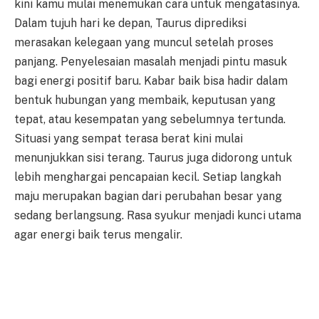
kini kamu mulai menemukan cara untuk mengatasinya.
Dalam tujuh hari ke depan, Taurus diprediksi
merasakan kelegaan yang muncul setelah proses
panjang. Penyelesaian masalah menjadi pintu masuk
bagi energi positif baru. Kabar baik bisa hadir dalam
bentuk hubungan yang membaik, keputusan yang
tepat, atau kesempatan yang sebelumnya tertunda.
Situasi yang sempat terasa berat kini mulai
menunjukkan sisi terang. Taurus juga didorong untuk
lebih menghargai pencapaian kecil. Setiap langkah
maju merupakan bagian dari perubahan besar yang
sedang berlangsung. Rasa syukur menjadi kunci utama
agar energi baik terus mengalir.