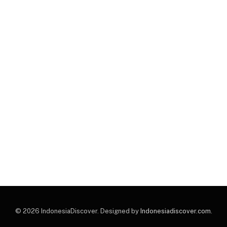
© 2026 IndonesiaDiscover. Designed by
Indonesiadiscover.com
.