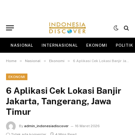
NASIONAL
INTERNASIONAL
EKONOMI
POLITIK
»
»
»
Home
Nasional
Ekonomi
6 Aplikasi Cek Lokasi Banjir Jakarta, Tangerang, Jawa Timur
EKONOMI
6 Aplikasi Cek Lokasi Banjir
Jakarta, Tangerang, Jawa
Timur
By
admin_indonesiadiscover
16 Maret 2026
Tidak ada komentar
4 Mins Read