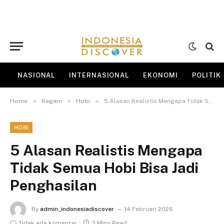
NASIONAL
INTERNASIONAL
EKONOMI
POLITIK
»
»
»
Home
Ragam
Hobi
5 Alasan Realistis Mengapa Tidak Semua Hobi Bisa Jadi Penghasilan
HOBI
5 Alasan Realistis Mengapa
Tidak Semua Hobi Bisa Jadi
Penghasilan
By
admin_indonesiadiscover
14 Februari 2026
Tidak ada komentar
3 Mins Read