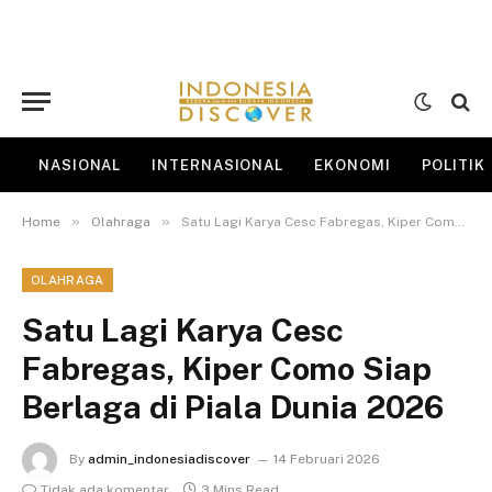
NASIONAL
INTERNASIONAL
EKONOMI
POLITIK
»
»
Home
Olahraga
Satu Lagi Karya Cesc Fabregas, Kiper Como Siap Berlaga di Piala Dunia 2026
OLAHRAGA
Satu Lagi Karya Cesc
Fabregas, Kiper Como Siap
Berlaga di Piala Dunia 2026
By
admin_indonesiadiscover
14 Februari 2026
Tidak ada komentar
3 Mins Read