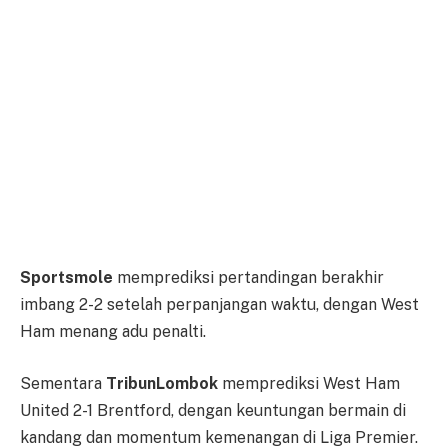
Sportsmole
memprediksi pertandingan berakhir
imbang 2-2 setelah perpanjangan waktu, dengan West
Ham menang adu penalti.
Sementara
TribunLombok
memprediksi West Ham
United 2-1 Brentford, dengan keuntungan bermain di
kandang dan momentum kemenangan di Liga Premier.