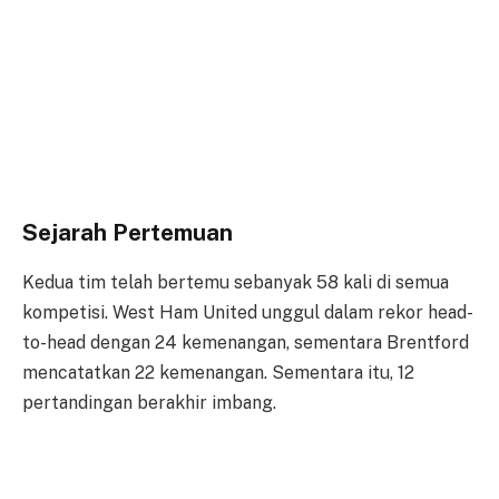
Sejarah Pertemuan
Kedua tim telah bertemu sebanyak 58 kali di semua
kompetisi. West Ham United unggul dalam rekor head-
to-head dengan 24 kemenangan, sementara Brentford
mencatatkan 22 kemenangan. Sementara itu, 12
pertandingan berakhir imbang.