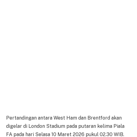
Pertandingan antara West Ham dan Brentford akan
digelar di London Stadium pada putaran kelima Piala
FA pada hari Selasa 10 Maret 2026 pukul 02.30 WIB.