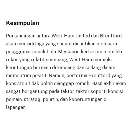
Kesimpulan
Pertandingan antara West Ham United dan Brentford
akan menjadi laga yang sangat dinantikan oleh para
penggemar sepak bola. Meskipun kedua tim memiliki
rekor yang relatif seimbang, West Ham memiliki
keuntungan bermain di kandang dan sedang dalam
momentum positif. Namun, performa Brentford yang
konsisten tidak boleh dianggap remeh. Hasil akhir akan
sangat bergantung pada faktor-faktor seperti kondisi
pemain, strategi pelatih, dan keberuntungan di
lapangan.