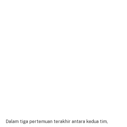
Dalam tiga pertemuan terakhir antara kedua tim,