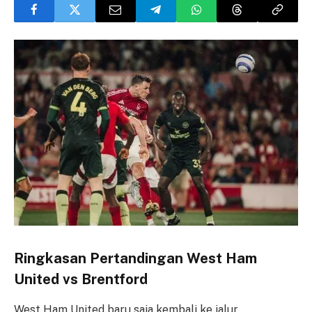
Ringkasan Pertandingan West Ham
United vs Brentford
West Ham United baru saja kembali ke jalur