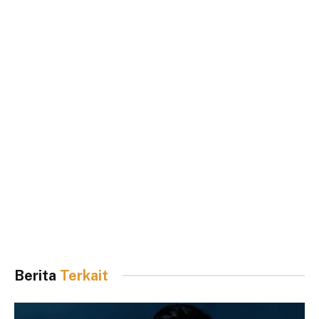
Berita
Terkait