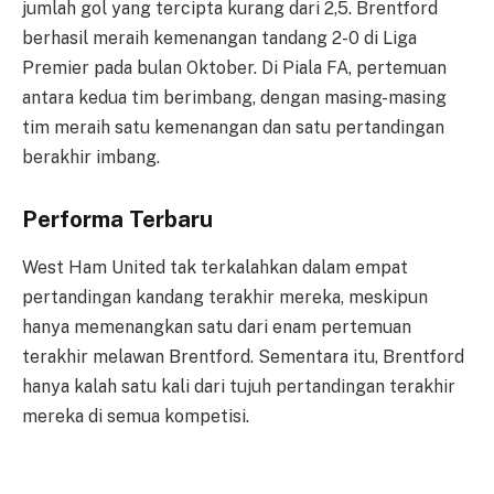
jumlah gol yang tercipta kurang dari 2,5. Brentford
berhasil meraih kemenangan tandang 2-0 di Liga
Premier pada bulan Oktober. Di Piala FA, pertemuan
antara kedua tim berimbang, dengan masing-masing
tim meraih satu kemenangan dan satu pertandingan
berakhir imbang.
Performa Terbaru
West Ham United tak terkalahkan dalam empat
pertandingan kandang terakhir mereka, meskipun
hanya memenangkan satu dari enam pertemuan
terakhir melawan Brentford. Sementara itu, Brentford
hanya kalah satu kali dari tujuh pertandingan terakhir
mereka di semua kompetisi.