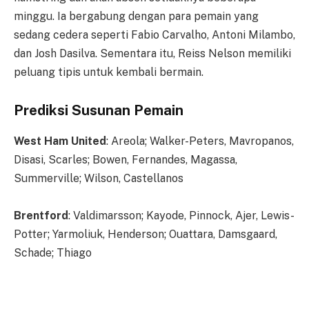
minggu. Ia bergabung dengan para pemain yang
sedang cedera seperti Fabio Carvalho, Antoni Milambo,
dan Josh Dasilva. Sementara itu, Reiss Nelson memiliki
peluang tipis untuk kembali bermain.
Prediksi Susunan Pemain
West Ham United
: Areola; Walker-Peters, Mavropanos,
Disasi, Scarles; Bowen, Fernandes, Magassa,
Summerville; Wilson, Castellanos
Brentford
: Valdimarsson; Kayode, Pinnock, Ajer, Lewis-
Potter; Yarmoliuk, Henderson; Ouattara, Damsgaard,
Schade; Thiago