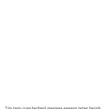
Tim tamu juga berhasil menjaga gawang tetap bersih