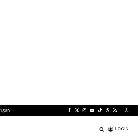
angan
Facebook
X
Instagram
YouTube
TikTok
Threads
RSS
(Twitter)
LOGIN