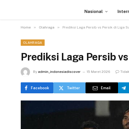
Nasional
Inter
»
»
Home
Olahraga
Prediksi Laga Persib vs Persik di Liga S
OLAHRAGA
Prediksi Laga Persib vs
By
admin_indonesiadiscover
15 Maret 2026
Tida
Facebook
Twitter
Email