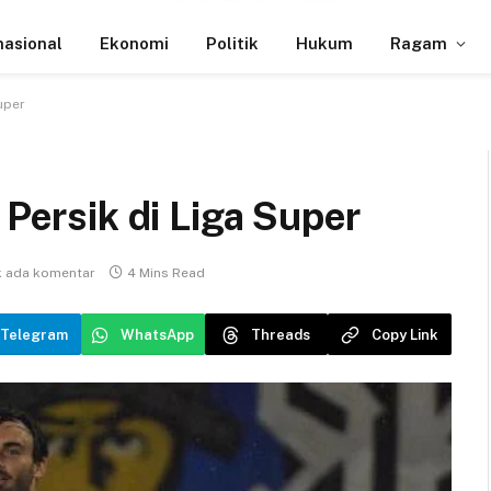
nasional
Ekonomi
Politik
Hukum
Ragam
uper
 Persik di Liga Super
k ada komentar
4 Mins Read
Telegram
WhatsApp
Threads
Copy Link