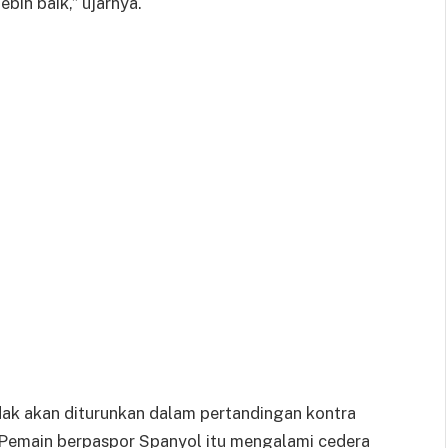
bih baik,” ujarnya.
dak akan diturunkan dalam pertandingan kontra
. Pemain berpaspor Spanyol itu mengalami cedera