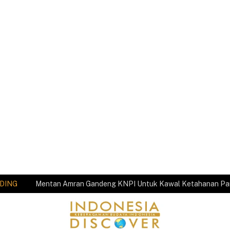
DING
Mentan Amran Gandeng KNPI Untuk Kawal Ketahanan P