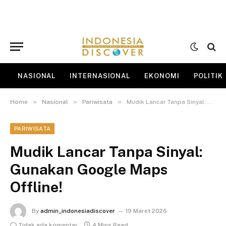
NASIONAL
INTERNASIONAL
EKONOMI
POLITIK
»
»
»
Home
Nasional
Pariwisata
Mudik Lancar Tanpa Sinyal: Gunakan Google Maps Offline!
PARIWISATA
Mudik Lancar Tanpa Sinyal:
Gunakan Google Maps
Offline!
By
admin_indonesiadiscover
19 Maret 2026
Tidak ada komentar
4 Mins Read