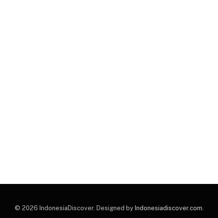
© 2026 IndonesiaDiscover. Designed by
Indonesiadiscover.com
.