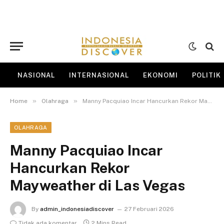
NASIONAL
INTERNASIONAL
EKONOMI
POLITIK
»
»
Home
Olahraga
Manny Pacquiao Incar Hancurkan Rekor Mayweather di Las Vegas
OLAHRAGA
Manny Pacquiao Incar
Hancurkan Rekor
Mayweather di Las Vegas
By
admin_indonesiadiscover
27 Februari 2026
Tidak ada komentar
2 Mins Read