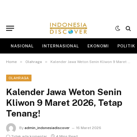
NASIONAL
INTERNASIONAL
EKONOMI
POLITIK
»
»
Home
Olahraga
Kalender Jawa Weton Senin Kliwon 9 Maret 2026, Tetap Tenang!
OLAHRAGA
Kalender Jawa Weton Senin
Kliwon 9 Maret 2026, Tetap
Tenang!
By
admin_indonesiadiscover
16 Maret 2026
Tidak ada komentar
4 Mins Read