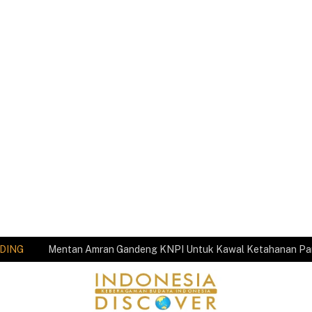
DING
Mentan Amran Gandeng KNPI Untuk Kawal Ketahanan P