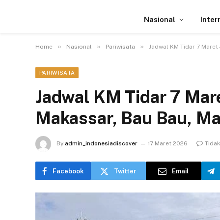
Nasional
Inter
»
»
»
Home
Nasional
Pariwisata
Jadwal KM Tidar 7 Maret
PARIWISATA
Jadwal KM Tidar 7 Mare
Makassar, Bau Bau, M
By
admin_indonesiadiscover
17 Maret 2026
Tida
Facebook
Twitter
Email