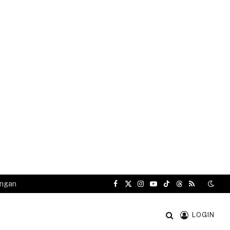
angan
Facebook
X
Instagram
YouTube
TikTok
Threads
RSS
(Twitter)
LOGIN