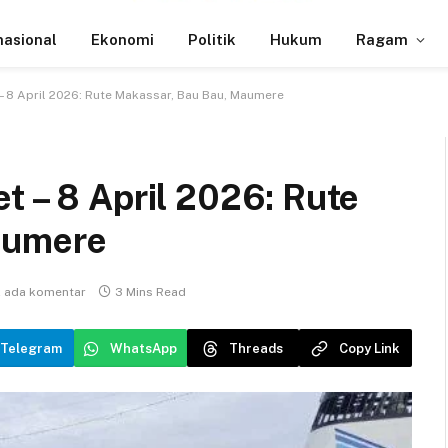
nasional
Ekonomi
Politik
Hukum
Ragam
 – 8 April 2026: Rute Makassar, Bau Bau, Maumere
t – 8 April 2026: Rute
aumere
k ada komentar
3 Mins Read
Telegram
WhatsApp
Threads
Copy Link