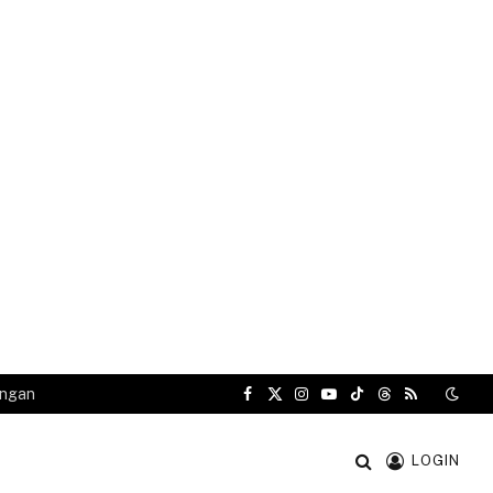
angan
Facebook
X
Instagram
YouTube
TikTok
Threads
RSS
(Twitter)
LOGIN