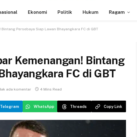
nasional
Ekonomi
Politik
Hukum
Ragam
 Bintang Persebaya Siap Lawan Bhayangkara FC di GBT
par Kemenangan! Bintang
 Bhayangkara FC di GBT
dak ada komentar
4 Mins Read
Telegram
WhatsApp
Threads
Copy Link