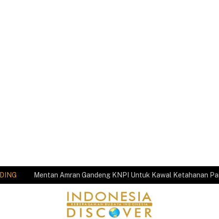
DING
Mentan Amran Gandeng KNPI Untuk Kawal Ketahanan P