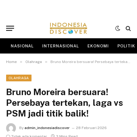
NASIONAL
INTERNASIONAL
EKONOMI
POLITIK
»
»
Home
Olahraga
Bruno Moreira bersuara! Persebaya tertekan, laga vs PSM jadi titik balik!
OLAHRAGA
Bruno Moreira bersuara!
Persebaya tertekan, laga vs
PSM jadi titik balik!
By
admin_indonesiadiscover
28 Februari 2026
Tidak ada komentar
3 Mins Read