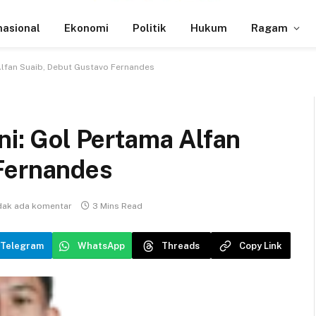
nasional
Ekonomi
Politik
Hukum
Ragam
 Alfan Suaib, Debut Gustavo Fernandes
ni: Gol Pertama Alfan
Fernandes
dak ada komentar
3 Mins Read
Telegram
WhatsApp
Threads
Copy Link