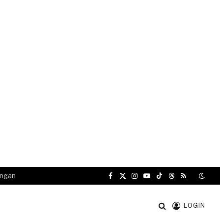
angan
Facebook
X
Instagram
YouTube
TikTok
Threads
RSS
(Twitter)
LOGIN