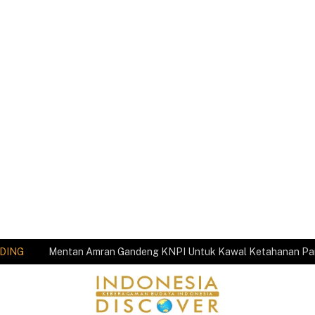
DING
Mentan Amran Gandeng KNPI Untuk Kawal Ketahanan P