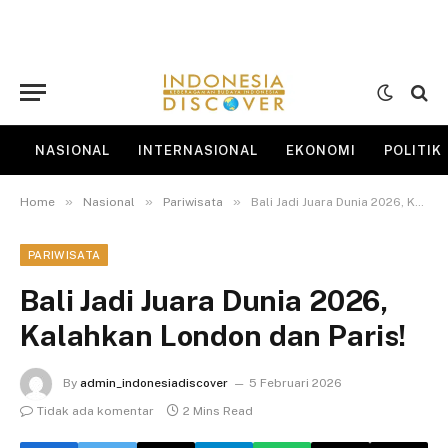
NASIONAL
INTERNASIONAL
EKONOMI
POLITIK
»
»
»
Home
Nasional
Pariwisata
Bali Jadi Juara Dunia 2026, Kalahkan London dan Paris!
PARIWISATA
Bali Jadi Juara Dunia 2026,
Kalahkan London dan Paris!
By
admin_indonesiadiscover
5 Februari 2026
Tidak ada komentar
2 Mins Read