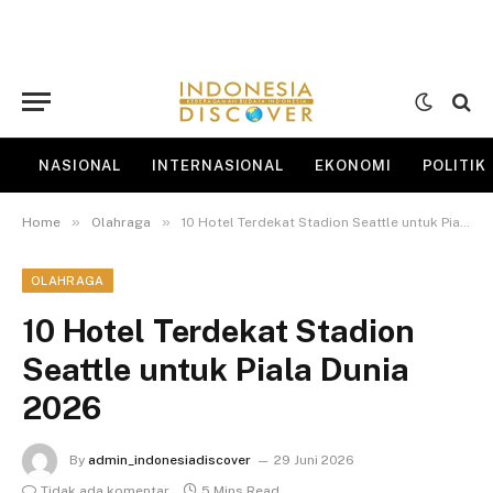
NASIONAL
INTERNASIONAL
EKONOMI
POLITIK
»
»
Home
Olahraga
10 Hotel Terdekat Stadion Seattle untuk Piala Dunia 2026
OLAHRAGA
10 Hotel Terdekat Stadion
Seattle untuk Piala Dunia
2026
By
admin_indonesiadiscover
29 Juni 2026
Tidak ada komentar
5 Mins Read